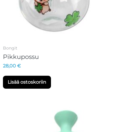
Bongit
Pikkupossu
28,00
€
Lisää ostoskoriin