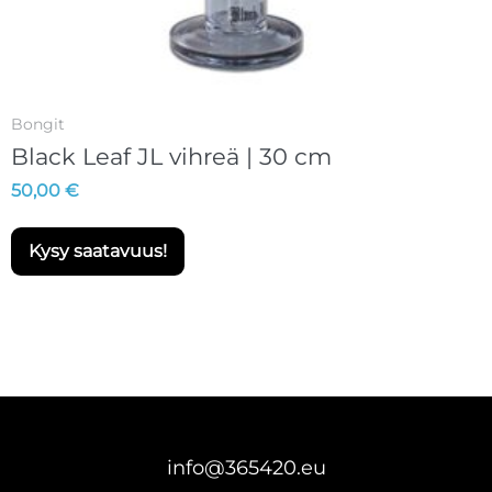
Bongit
Black Leaf JL vihreä | 30 cm
50,00
€
Kysy saatavuus!
info@365420.eu